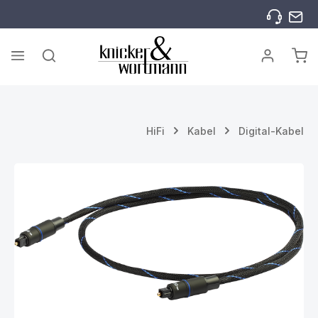
Zum Hauptinhalt springen
War
HiFi
Kabel
Digital-Kabel
Bildergalerie überspringen