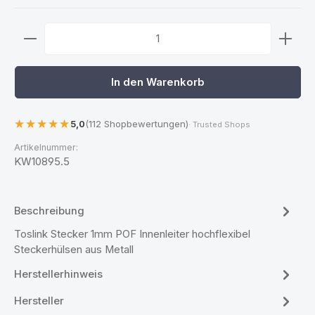
Produkt Anzahl: Gib den gewünschten Wert ein ode
In den Warenkorb
5,0
(112 Shopbewertungen)
· Trusted Shops
Artikelnummer:
KW10895.5
Beschreibung
Toslink Stecker 1mm POF Innenleiter hochflexibel
Steckerhülsen aus Metall
Herstellerhinweis
Hersteller