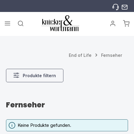
Zum Hauptinhalt springen
War
End of Life
Fernseher
Produkte filtern
Fernseher
Keine Produkte gefunden.