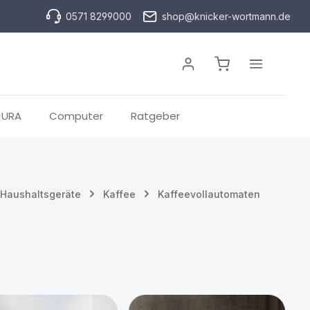
0571 8299000
shop@knicker-wortmann.de
Warenkorb enthä
JURA
Computer
Ratgeber
Haushaltsgeräte
Kaffee
Kaffeevollautomaten