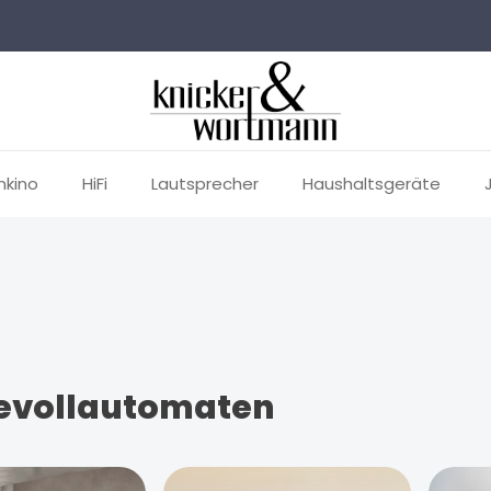
mkino
HiFi
Lautsprecher
Haushaltsgeräte
evollautomaten
erie überspringen