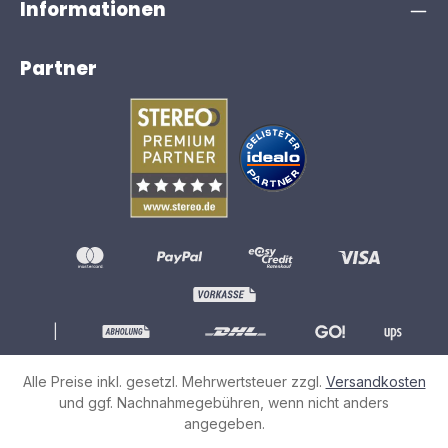
Informationen
Partner
|
Alle Preise inkl. gesetzl. Mehrwertsteuer zzgl.
Versandkosten
und ggf. Nachnahmegebühren, wenn nicht anders
angegeben.