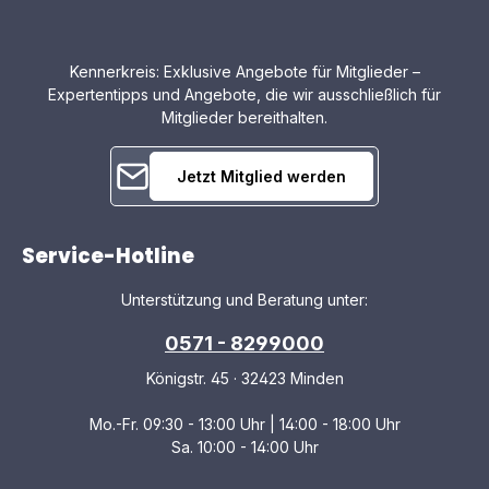
Lieferumfang gehörenden, flexibel justierbaren
Wandhalter lässt sich die AP 1.2 sehr vielseitig
platzieren. Ob als Stereo-Lautsprecher, Center-Speaker
oder für die rückwärtigen Surroundkanäle – in jeder
Kennerkreis: Exklusive Angebote für Mitglieder –
Konfiguration ist ein klangvolles Stereo- oder Heimkino-
Expertentipps und Angebote, die wir ausschließlich für
Erlebnis garantiert.
Mitglieder bereithalten.
Jetzt Mitglied werden
Service-Hotline
Unterstützung und Beratung unter:
0571 - 8299000
Königstr. 45 · 32423 Minden
Mo.-Fr. 09:30 - 13:00 Uhr | 14:00 - 18:00 Uhr
Sa. 10:00 - 14:00 Uhr