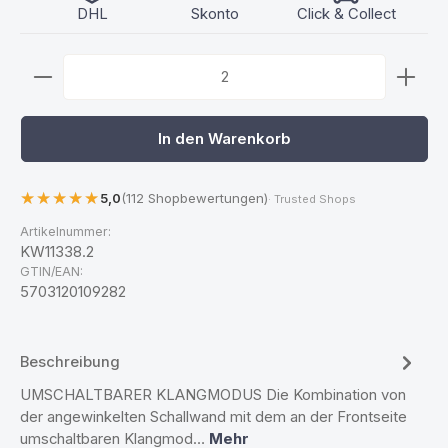
DHL
Skonto
Click & Collect
Produkt Anzahl: Gib den gewünschten Wert ein ode
In den Warenkorb
5,0
(112 Shopbewertungen)
· Trusted Shops
Artikelnummer:
KW11338.2
GTIN/EAN:
5703120109282
Beschreibung
UMSCHALTBARER KLANGMODUS Die Kombination von
der angewinkelten Schallwand mit dem an der Frontseite
umschaltbaren Klangmod…
Mehr