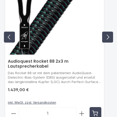
Audioquest Rocket 88 2x3 m
Lautsprecherkabel
Das Rocket 88 ist mit dem patentierten AudioQuest-
Dielectric-Bias-System (DBS) ausgerüstet und ersetzt
das langkristalline Kupfer (LGC) durch Perfect-Surface-
Copper+. DBS sorgt für ein geringeres Rauschen, so
1.439,00 €
dass Sie sich tiefer in die Feinheiten Ihrer Lieblingsmusik
einhören können. Gleichzeitig sorgt das Hinzufügen von
zusätzlichem PSC+ für sanftere, entspanntere und
inkl. MwSt. zzgl. Versandkosten
natürlichere Klangfarben und -strukturen. MASSIVE
PERFECT-SURFACE-COPPER-/PERFECT-SURFACE-
Produkt Anzahl: Gib den gewünschten Wert ein od
COPPER+-LEITER (PSC/PSC+): Im Rocket 88 kommt eine