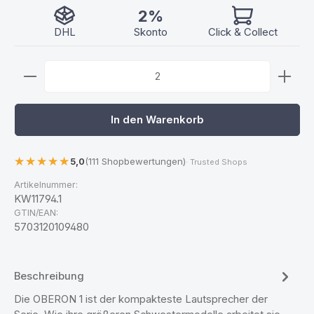
2%
DHL
Skonto
Click & Collect
Produkt Anzahl: Gib den gewünschten Wert ein ode
In den Warenkorb
5,0
(111 Shopbewertungen)
· Trusted Shops
Artikelnummer:
KW11794.1
GTIN/EAN:
5703120109480
Beschreibung
Die OBERON 1 ist der kompakteste Lautsprecher der