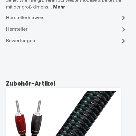
Serie. Wie ihre größeren Schwestermodelle arbeitet sie
mit der groß dimens…
Mehr
Herstellerhinweis
Hersteller
Bewertungen
Produktgalerie überspringen
Zubehör-Artikel