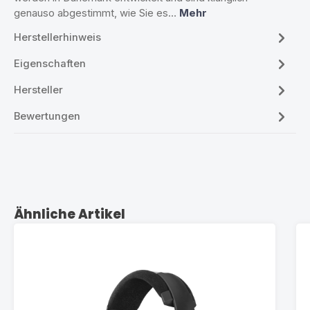
genauso abgestimmt, wie Sie es…
Mehr
Herstellerhinweis
Eigenschaften
Hersteller
Bewertungen
Produktgalerie überspringen
Ähnliche Artikel