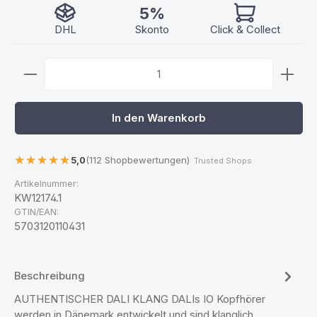
5%
DHL
Skonto
Click & Collect
Produkt Anzahl: Gib den gewünschten Wert ein ode
In den Warenkorb
5,0
(112 Shopbewertungen)
· Trusted Shops
Artikelnummer:
KW12174.1
GTIN/EAN:
5703120110431
Beschreibung
AUTHENTISCHER DALI KLANG DALIs IO Kopfhörer
werden in Dänemark entwickelt und sind klanglich