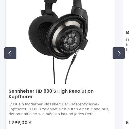
B
E
b
h
e
h
M
e
So
K
T
V
Sennheiser HD 800 S High Resolution
K
Kopfhörer
o
ü
Er ist ein moderner Klassiker: Der Referenzklasse-
e
Kopfhörer HD 800 zeichnet sich durch einen Klang aus,
d
der so natürlich wie möglich ist und jedes Detail
h
originalgetreu reproduziert. Dieses praktisch Perfekte
1.799,00 €
5
W
noch weiter zu perfektionieren ist eine ziemliche
l
Herausforderung. Aber den Ingenieuren bei Sennheiser