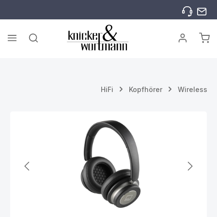
Zum Hauptinhalt springen
War
HiFi
Kopfhörer
Wireless
Bildergalerie überspringen