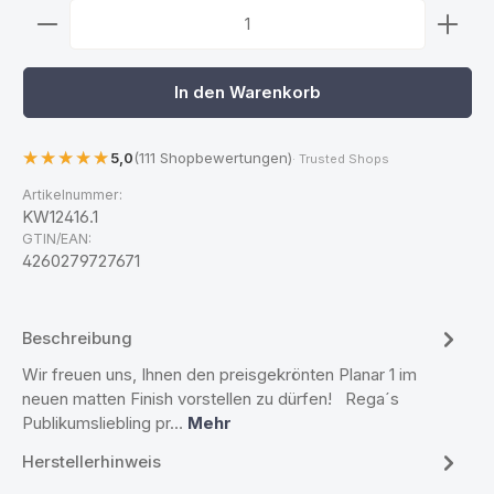
Produkt Anzahl: Gib den gewünschten Wert ein ode
In den Warenkorb
5,0
(111 Shopbewertungen)
· Trusted Shops
Artikelnummer:
KW12416.1
GTIN/EAN:
4260279727671
Beschreibung
Wir freuen uns, Ihnen den preisgekrönten Planar 1 im
neuen matten Finish vorstellen zu dürfen! Rega´s
Publikumsliebling pr…
Mehr
Herstellerhinweis