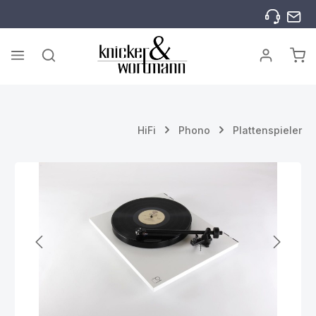
Zum Hauptinhalt springen
War
HiFi
Phono
Plattenspieler
Bildergalerie überspringen