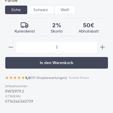
Farbe
Eiche
Schwarz
Weiß
2%
50€
Kurierdienst
Skonto
Abholrabatt
Produkt Anzahl: Gib den gewünschten Wert ein ode
In den Warenkorb
5,0
(111 Shopbewertungen)
· Trusted Shops
Artikelnummer:
KW12979.2
GTIN/EAN:
0714346340729