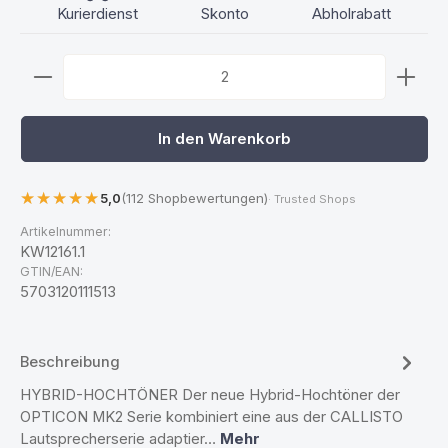
Kurierdienst
Skonto
Abholrabatt
Produkt Anzahl: Gib den gewünschten Wert ein ode
In den Warenkorb
5,0
(112 Shopbewertungen)
· Trusted Shops
Artikelnummer:
KW12161.1
GTIN/EAN:
5703120111513
Beschreibung
HYBRID-HOCHTÖNER Der neue Hybrid-Hochtöner der
OPTICON MK2 Serie kombiniert eine aus der CALLISTO
Lautsprecherserie adaptier…
Mehr