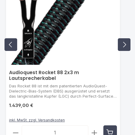
Audioquest Rocket 88 2x3 m
Lautsprecherkabel
Das Rocket 88 ist mit dem patentierten AudioQuest-
Dielectric-Bias-System (DBS) ausgerüstet und ersetzt
das langkristalline Kupfer (LGC) durch Perfect-Surface-
Copper+. DBS sorgt für ein geringeres Rauschen, so
1.439,00 €
dass Sie sich tiefer in die Feinheiten Ihrer Lieblingsmusik
einhören können. Gleichzeitig sorgt das Hinzufügen von
zusätzlichem PSC+ für sanftere, entspanntere und
inkl. MwSt. zzgl. Versandkosten
natürlichere Klangfarben und -strukturen. MASSIVE
PERFECT-SURFACE-COPPER-/PERFECT-SURFACE-
Produkt Anzahl: Gib den gewünschten Wert ein od
COPPER+-LEITER (PSC/PSC+): Im Rocket 88 kommt eine