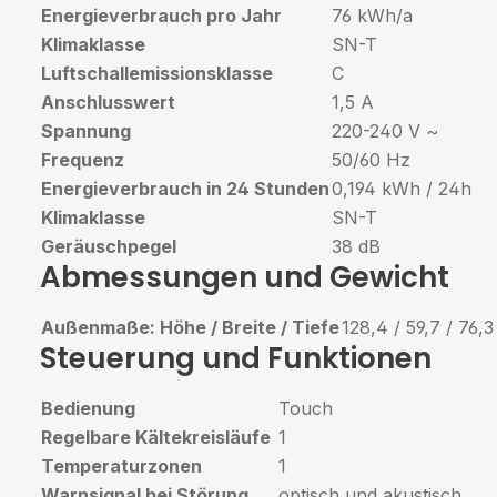
Energieverbrauch pro Jahr
76 kWh/a
Klimaklasse
SN-T
Luftschallemissionsklasse
C
Anschlusswert
1,5 A
Spannung
220-240 V ~
Frequenz
50/60 Hz
Energieverbrauch in 24 Stunden
0,194 kWh / 24h
Klimaklasse
SN-T
Geräuschpegel
38 dB
Abmessungen und Gewicht
Außenmaße: Höhe / Breite / Tiefe
128,4 / 59,7 / 76,
Steuerung und Funktionen
Bedienung
Touch
Regelbare Kältekreisläufe
1
Temperaturzonen
1
Warnsignal bei Störung
optisch und akustisch