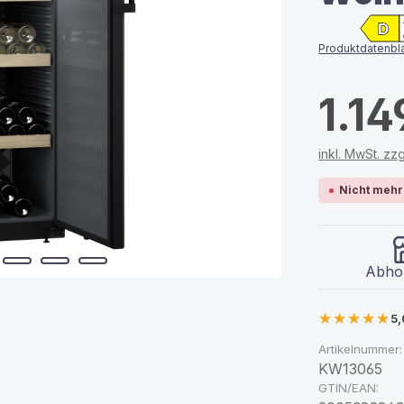
D
Produktdatenbla
1.14
inkl. MwSt. zz
Nicht mehr
Abhol
5,
Artikelnummer:
KW13065
GTIN/EAN: