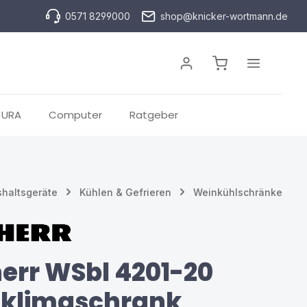
0571 8299000
shop@knicker-wortmann.de
Warenkorb enthä
JURA
Computer
Ratgeber
haltsgeräte
Kühlen & Gefrieren
Weinkühlschränke
herr WSbl 4201-20
klimaschrank