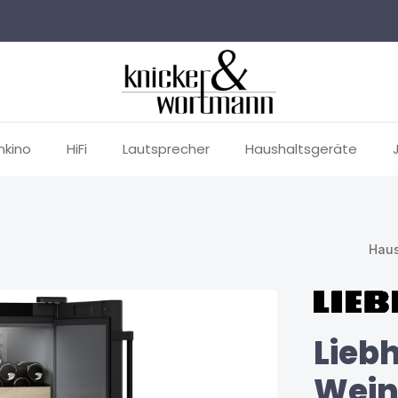
mkino
HiFi
Lautsprecher
Haushaltsgeräte
Haus
Lieb
Wein