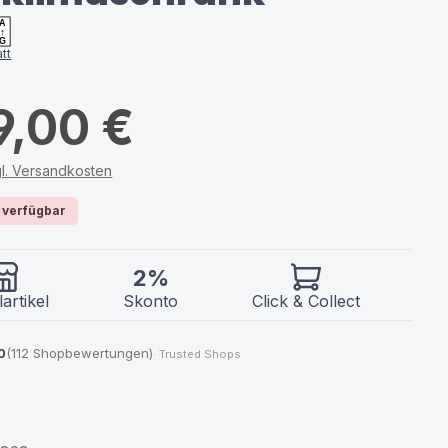
A
↑
G
tt
9,00 €
gl. Versandkosten
 verfügbar
2%
artikel
Skonto
Click & Collect
0
(112 Shopbewertungen)
· Trusted Shops