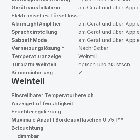
Geräteausfallalarm
am Gerät und über App ei
Elektronisches Türschloss
—
AlarmLightAmplifier
am Gerät und über App ei
Spracheinstellung
am Gerät und über App ei
SabbathMode
am Gerät und über App ei
Vernetzungslösung
*
Nachrüstbar
Temperaturanzeige
Weinteil
Türalarm Weinteil
optisch und akustisch
Kindersicherung
✔
Weinteil
Einstellbarer Temperaturbereich
Anzeige Luftfeuchtigkeit
Feuchteregulierung
Maximale Anzahl Bordeauxflaschen 0,75 l
**
Beleuchtung
dimmbar