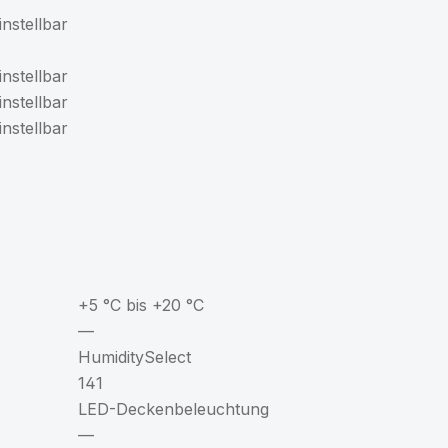
nstellbar
nstellbar
nstellbar
nstellbar
+5 °C bis +20 °C
—
HumiditySelect
141
LED-Deckenbeleuchtung
—