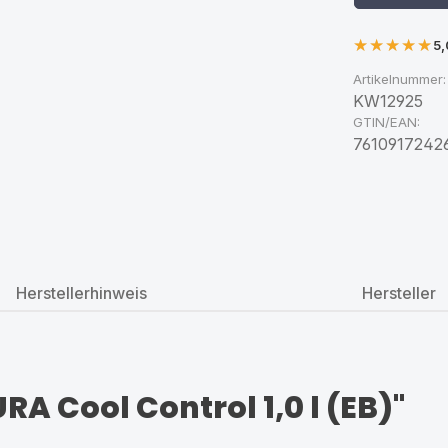
5,
Artikelnummer:
KW12925
GTIN/EAN:
7610917242
Herstellerhinweis
Hersteller
A Cool Control 1,0 l (EB)"