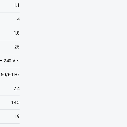
1.1
4
1.8
25
– 240 V ~
50/60 Hz
2.4
14.5
19