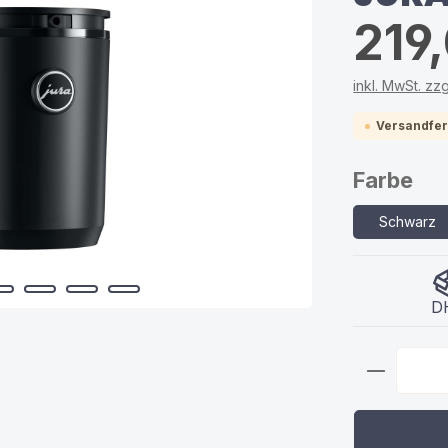
219
inkl. MwSt. zz
Versandfert
au
Farbe
Schwarz
D
Produkt