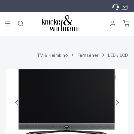
Zum Hauptinhalt springen
War
TV & Heimkino
Fernseher
LED / LCD
Bildergalerie überspringen