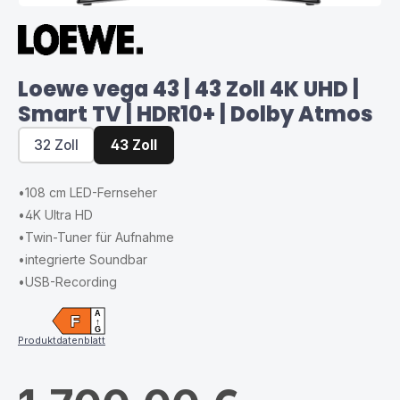
Loewe vega 43 | 43 Zoll 4K UHD |
Smart TV | HDR10+ | Dolby Atmos
32 Zoll
43 Zoll
•
108 cm LED-Fernseher
•
4K Ultra HD
•
Twin-Tuner für Aufnahme
•
integrierte Soundbar
•
USB-Recording
A
F
↑
G
Produktdatenblatt