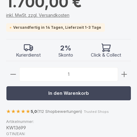
1.700,00 €
inkl. MwSt. zzgl. Versandkosten
Versandfertig in 14 Tagen, Lieferzeit 1-3 Tage
2%
Kurierdienst
Skonto
Click & Collect
Produkt Anzahl: Gib den gewünschten Wert ein ode
In den Warenkorb
5,0
(112 Shopbewertungen)
· Trusted Shops
Artikelnummer:
KW13699
GTIN/EAN: