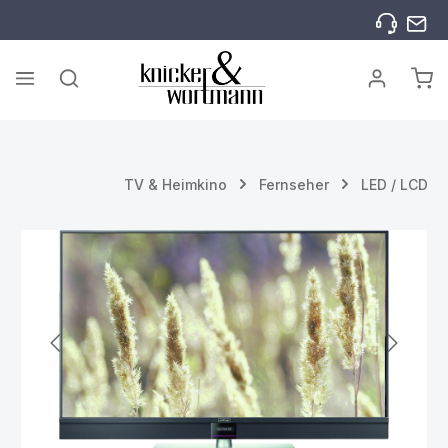
Zum Hauptinhalt springen
War
TV & Heimkino
Fernseher
LED / LCD
Bildergalerie überspringen