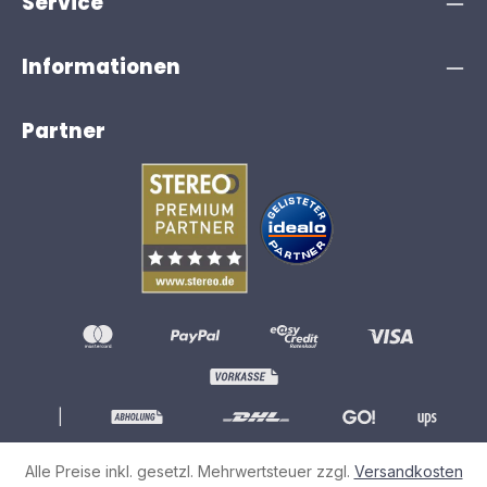
Service
Informationen
Partner
|
Alle Preise inkl. gesetzl. Mehrwertsteuer zzgl.
Versandkosten