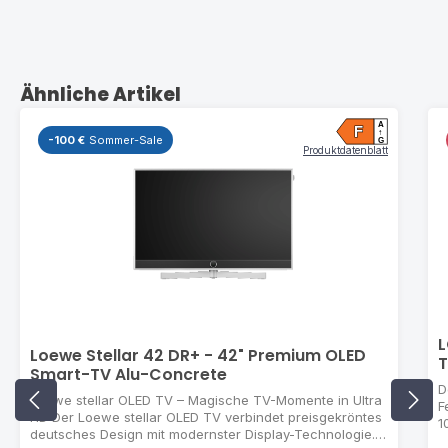
Produktgalerie überspringen
Ähnliche Artikel
A
F
↑
-100 €
Sommer-Sale
G
Produktdatenblatt
L
Loewe Stellar 42 DR+ - 42" Premium OLED
T
Smart-TV Alu-Concrete
D
Loewe stellar OLED TV – Magische TV-Momente in Ultra
F
HD Der Loewe stellar OLED TV verbindet preisgekröntes
1
deutsches Design mit modernster Display-Technologie.
A