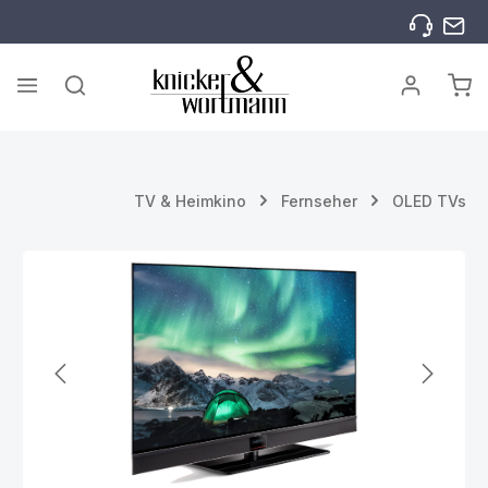
Zum Hauptinhalt springen
War
TV & Heimkino
Fernseher
OLED TVs
Bildergalerie überspringen