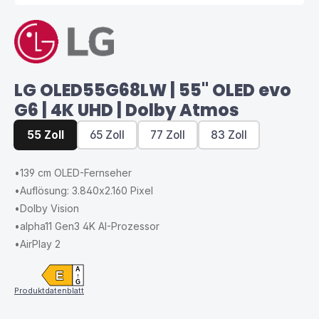
LG OLED55G68LW | 55" OLED evo
G6 | 4K UHD | Dolby Atmos
55 Zoll
65 Zoll
77 Zoll
83 Zoll
•
139 cm OLED-Fernseher
•
Auflösung: 3.840x2.160 Pixel
•
Dolby Vision
•
alpha11 Gen3 4K AI-Prozessor
•
AirPlay 2
A
E
↑
G
Produktdatenblatt