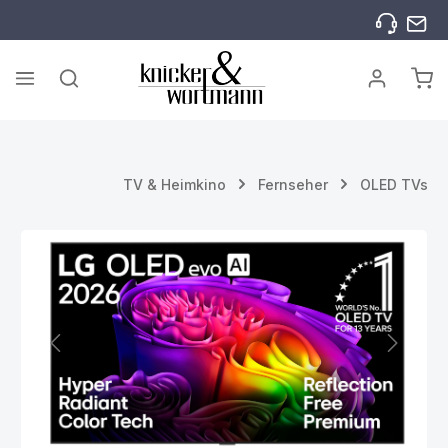
Zum Hauptinhalt springen
War
TV & Heimkino
Fernseher
OLED TVs
Bildergalerie überspringen