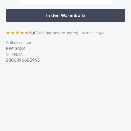
In den Warenkorb
5,0
(112 Shopbewertungen)
· Trusted Shops
Artikelnummer:
KW13623
GTIN/EAN:
8806096685945