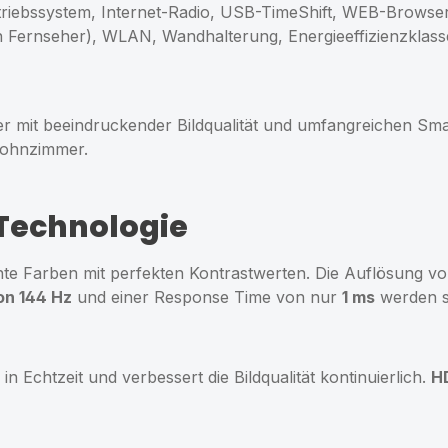
ebssystem, Internet-Radio, USB-TimeShift, WEB-Browser, 
 Fernseher), WLAN, Wandhalterung, Energieeffizienzklass
 mit beeindruckender Bildqualität und umfangreichen Sma
Wohnzimmer.
-Technologie
ante Farben mit perfekten Kontrastwerten. Die Auflösung v
on 144 Hz
und einer Response Time von nur
1 ms
werden s
 in Echtzeit und verbessert die Bildqualität kontinuierlich.
H