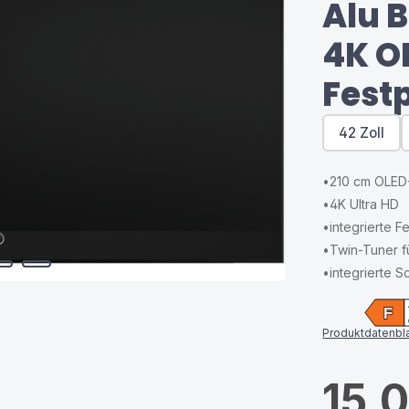
Alu B
4K OL
Festp
42 Zoll
•
210 cm OLED
•
4K Ultra HD
•
integrierte Fe
•
Twin-Tuner 
•
integrierte 
F
Produktdatenbla
15.