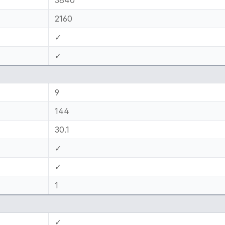
2160
✓
✓
9
144
30.1
✓
✓
1
✓