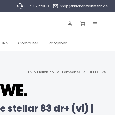
0571 8299000
shop@knicker-wortmann.de
Warenkorb enthä
JURA
Computer
Ratgeber
TV & Heimkino
Fernseher
OLED TVs
 stellar 83 dr+ (vi) |