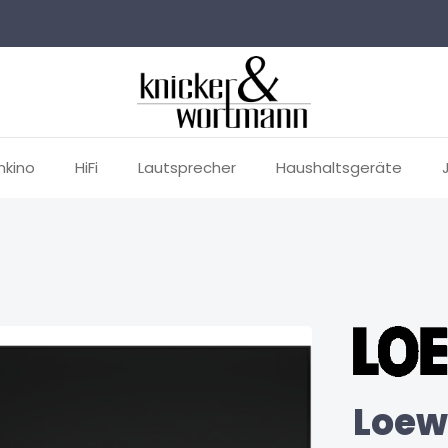
mkino
HiFi
Lautsprecher
Haushaltsgeräte
Loewe