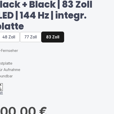
lack + Black | 83 Zoll
ED | 144 Hz | integr.
latte
48 Zoll
77 Zoll
83 Zoll
-Fernseher
stplatte
für Aufnahme
Soundbar
A
↑
G
tt
000,00 €