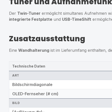
Tuner und Aufnahmefunk
Der
Twin-Tuner
ermöglicht simultanes Aufnehmen wä
integrierte Festplatte
und
USB-TimeShift
ermögliche
Zusatzausstattung
Eine
Wandhalterung
ist im Lieferumfang enthalten, die
Technische Daten
ART
Bildschirmdiagonale
OLED-Fernseher (# cm)
BILD
(Auflösung: #x)~