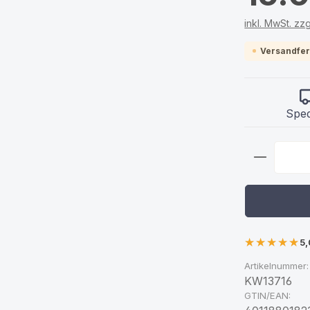
inkl. MwSt. zz
Versandfert
Sped
Produkt
5,
Artikelnummer:
KW13716
GTIN/EAN: