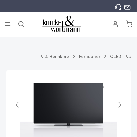
Zum Hauptinhalt springen
War
TV & Heimkino
Fernseher
OLED TVs
Bildergalerie überspringen