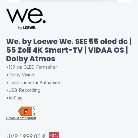
We. by Loewe We. SEE 55 oled dc |
55 Zoll 4K Smart-TV | VIDAA OS |
Dolby Atmos
•
139 cm OLED-Fernseher
•
Dolby Vision
•
Twin-Tuner für Aufnahme
•
USB-Recording
•
AirPlay
A
F
↑
G
Produktdatenblatt
UVP
1.999,00 €
-0%