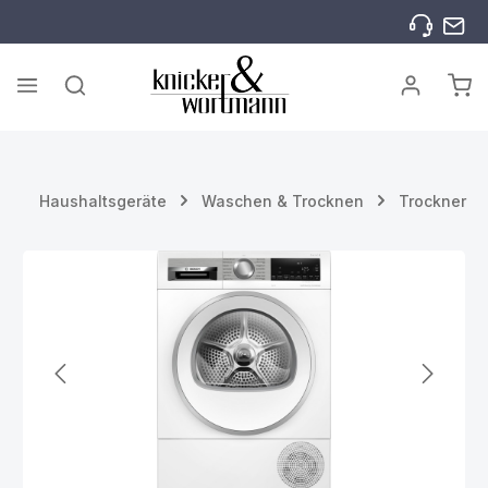
Zum Hauptinhalt springen
War
Haushaltsgeräte
Waschen & Trocknen
Trockner
Bildergalerie überspringen