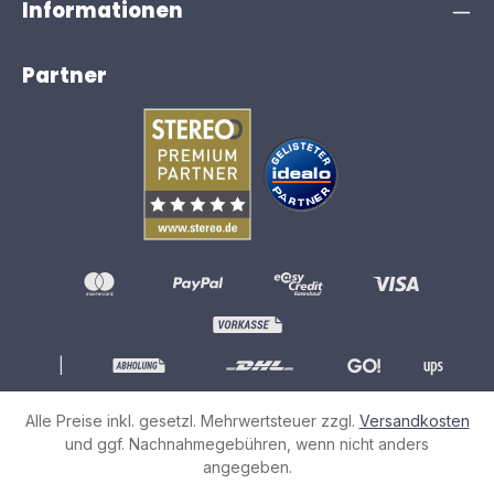
Informationen
Partner
|
Alle Preise inkl. gesetzl. Mehrwertsteuer zzgl.
Versandkosten
und ggf. Nachnahmegebühren, wenn nicht anders
angegeben.