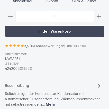
Abholartikel
Skonto
Click & Collect
Produkt Anzahl: Gib den gewünschten Wert ein ode
In den Warenkorb
5,0
(113 Shopbewertungen)
· Trusted Shops
Artikelnummer:
KW13251
GTIN/EAN:
4242005314553
Beschreibung
Selbstreinigender Kondensator Kondensator mit
automatischer Flusenentfernung. Wärmepumpentrockner
mit selbstreinigendem…
Mehr