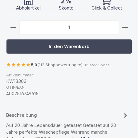
2%
Abholartikel
Skonto
Click & Collect
Produkt Anzahl: Gib den gewünschten Wert ein ode
In den Warenkorb
5,0
(112 Shopbewertungen)
· Trusted Shops
Artikelnummer:
KW13303
GTIN/EAN:
4002516749615
Beschreibung
Auf 20 Jahre Lebensdauer getestet Getestet auf 20
Jahre perfekte Wäschepflege Während manche