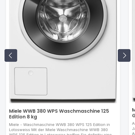
M
Miele WWB 380 WPS Waschmaschine 125
G
Edition 8 kg
A
Miele - Waschmaschine WWB 380 WPS 125 Edition in
Ja
Lotosweiss Mit der Miele Waschmaschine WWB 380
A
WPS 125 Edition in Lotosweiss treffen Sie definitiv eine