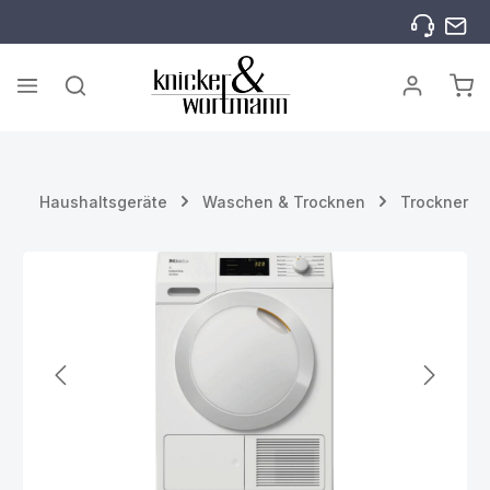
Zum Hauptinhalt springen
War
Haushaltsgeräte
Waschen & Trocknen
Trockner
Bildergalerie überspringen