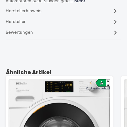
Automotoren 3000 Stunden gete…
Mehr
Herstellerhinweis
Hersteller
Bewertungen
Produktgalerie überspringen
Ähnliche Artikel
A
A
↑
G
Produktdatenblatt