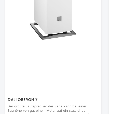
C
S
d
F
d
e
v
Ü
b
n
I
T
DALI OBERON 7
Der größte Lautsprecher der Serie kann bei einer
Bauhöhe von gut einem Meter auf ein stattliches