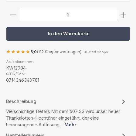
Produkt Anzahl: Gib den gewünschten Wert ein ode
In den Warenkorb
5,0
(112 Shopbewertungen)
· Trusted Shops
Artikelnummer:
KW12984
GTIN/EAN:
0714346340781
Beschreibung
Vielschichtige Details Mit dem 607 S3 wird unser neuer
Titankalotten-Hochtöner eingeführt, der eine
herausragende Auflösung…
Mehr
Herstellerhinweis