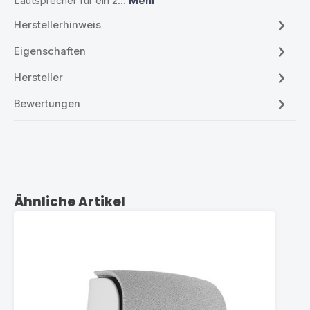
Lautsprecher für ein 2…
Mehr
Herstellerhinweis
Eigenschaften
Hersteller
Bewertungen
Produktgalerie überspringen
Ähnliche Artikel