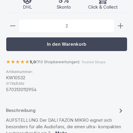
5%
DHL
Skonto
Click & Collect
Produkt Anzahl: Gib den gewünschten Wert ein ode
In den Warenkorb
5,0
(113 Shopbewertungen)
· Trusted Shops
Artikelnummer:
KW10532
GTIN/EAN:
5703120112954
Beschreibung
AUFSTELLUNG Der DALI FAZON MIKRO eignet sich
besonders für alle Audiofans, die einen ultra- kompakten