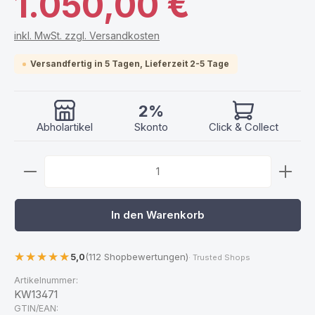
1.050,00 €
inkl. MwSt. zzgl. Versandkosten
Versandfertig in 5 Tagen, Lieferzeit 2-5 Tage
2%
Abholartikel
Skonto
Click & Collect
Produkt Anzahl: Gib den gewünschten Wert ein ode
In den Warenkorb
5,0
(112 Shopbewertungen)
· Trusted Shops
Artikelnummer:
KW13471
GTIN/EAN: