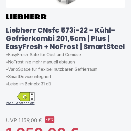
Liebherr CNsfc 573i-22 - Kühl-
Gefrierkombi 201,5cm | Plus |
EasyFresh + NoFrost | SmartSteel
•
EasyFresh-Safe für Obst und Gemüse
•
NoFrost: nie mehr manuell abtauen
•
VarioSpace für flexibel nutzbaren Gefrierraum
•
SmartDevice integriert
•
Leise im Betrieb: 31 dB
A
C
↑
G
Produktdatenblatt
UVP
1.159,00 €
-9%