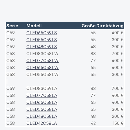
Serie
Modell
Größe
Direktabzug
G59
OLED65G59LS
65
400 €
G59
OLED55G59LS
55
300 €
G59
OLED48G59LS
48
200 €
G58
OLED83G58LW
83
700 €
G58
OLED77G58LW
77
400 €
G58
OLED65G58LW
65
400 €
G58
OLED55G58LW
55
300 €
C59
OLED83C59LA
83
700 €
C58
OLED77C58LA
77
400 €
C58
OLED65C58LA
65
400 €
C58
OLED55C58LA
55
300 €
C58
OLED48C58LA
48
200 €
C58
OLED42C58LA
42
150 €