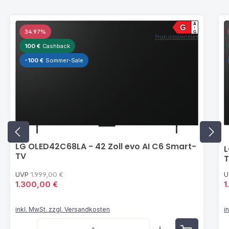
Produktgalerie überspringen
A
G
↑
34.97
%
G
Produktdatenblatt
100 €
Cashback
-100 €
Sommer-Sale
LG OLED42C68LA - 42 Zoll evo AI C6 Smart-
L
TV
UVP
1.999,00 €
1.300,00 €
1
inkl. MwSt. zzgl. Versandkosten
i
Produkt Anzahl: Gib den gewünschten Wert ein od
P