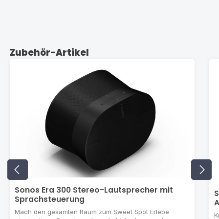
Produktgalerie überspringen
Zubehör-Artikel
Sonos Era 300 Stereo-Lautsprecher mit
S
Sprachsteuerung
A
Mach den gesamten Raum zum Sweet Spot Erlebe
K