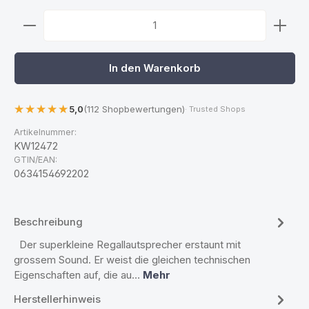
Produkt Anzahl: Gib den gewünschten Wert ein ode
In den Warenkorb
5,0
(112 Shopbewertungen)
· Trusted Shops
Artikelnummer:
KW12472
GTIN/EAN:
0634154692202
Beschreibung
Der superkleine Regallautsprecher erstaunt mit
grossem Sound. Er weist die gleichen technischen
Eigenschaften auf, die au…
Mehr
Herstellerhinweis