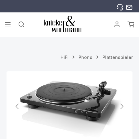
Zum Hauptinhalt springen
War
HiFi
Phono
Plattenspieler
Bildergalerie überspringen