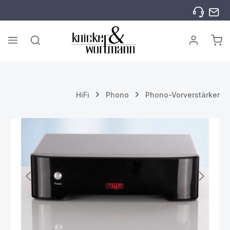
Zum Hauptinhalt springen
War
HiFi
Phono
Phono-Vorverstärker
Bildergalerie überspringen