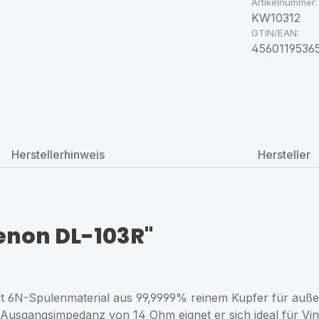
Artikelnummer:
KW10312
GTIN/EAN:
4560119536
Herstellerhinweis
Hersteller
enon DL-103R"
 6N-Spulenmaterial aus 99,9999% reinem Kupfer für außer
Ausgangsimpedanz von 14 Ohm eignet er sich ideal für Viny