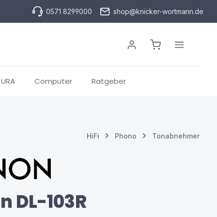
0571 8299000
shop@knicker-wortmann.de
Warenkorb enthä
JURA
Computer
Ratgeber
HiFi
Phono
Tonabnehmer
n DL-103R