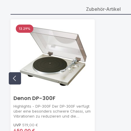
Zubehör-Artikel
Produktgalerie überspringen
13.29
%
Denon DP-300F
Highlights - DP-300F Der DP-300F verfügt
über eine besonders schwere Chassi, um
Vibrationen zu reduzieren und die
Wiedergabe zu verbessern. Der
UVP
519,00 €
vollständig neu entwickelte Tonarm hat
450,00 €