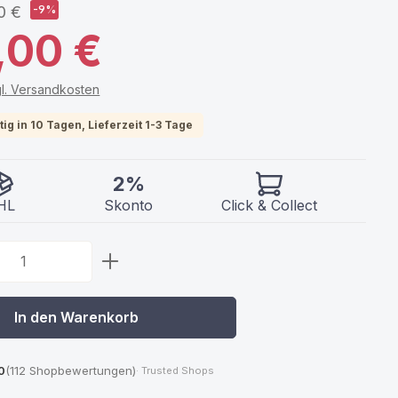
0 €
-9%
,00 €
gl. Versandkosten
ig in 10 Tagen, Lieferzeit 1-3 Tage
2%
HL
Skonto
Click & Collect
 Anzahl: Gib den gewünschten Wert ein 
In den Warenkorb
0
(112 Shopbewertungen)
· Trusted Shops