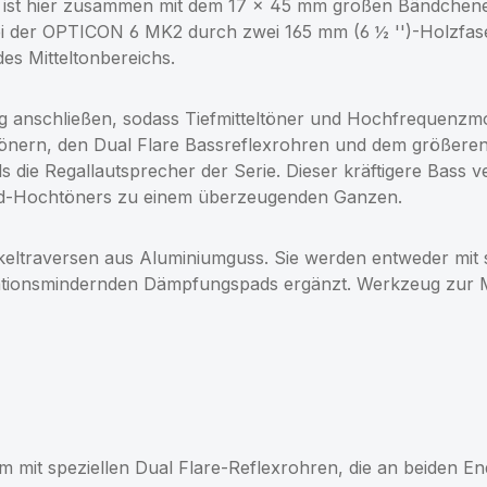
st hier zusammen mit dem 17 × 45 mm großen Bändchenele
 bei der OPTICON 6 MK2 durch zwei 165 mm (6 ½ '')-Holz
des Mitteltonbereichs.
ng anschließen, sodass Tiefmitteltöner und Hochfrequenz
ltönern, den Dual Flare Bassreflexrohren und dem größeren
die Regallautsprecher der Serie. Dieser kräftigere Bass verb
id-Hochtöners zu einem überzeugenden Ganzen.
traversen aus Aluminiumguss. Sie werden entweder mit 
brationsmindernden Dämpfungspads ergänzt. Werkzeug zur 
mit speziellen Dual Flare-Reflexrohren, die an beiden End