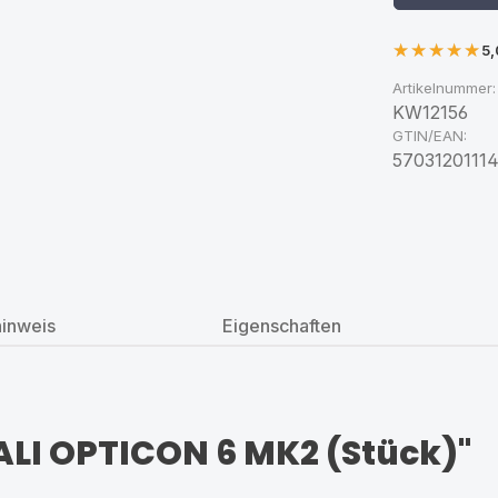
5,
Artikelnummer:
KW12156
GTIN/EAN:
5703120111
hinweis
Eigenschaften
LI OPTICON 6 MK2 (Stück)"