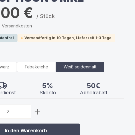
,00 €
/ Stück
kl. Versandkosten
tenfrei
Versandfertig in 10 Tagen, Lieferzeit 1-3 Tage
swählen
hwarz
Tabakeiche
Weiß seidenmatt
5%
50€
rdienst
Skonto
Abholrabatt
 Anzahl: Gib den gewünschten Wert ein 
In den Warenkorb