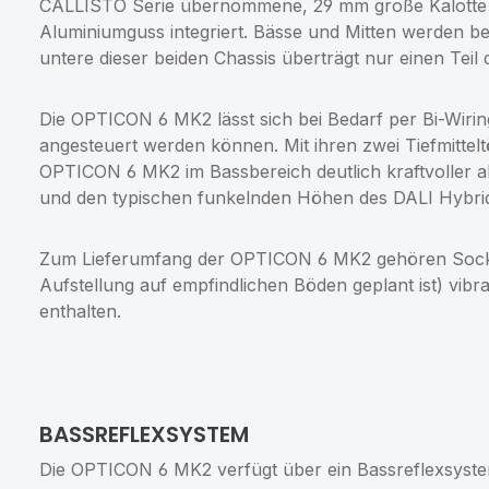
CALLISTO Serie übernommene, 29 mm große Kalotte i
Aluminiumguss integriert. Bässe und Mitten werden
untere dieser beiden Chassis überträgt nur einen Teil 
Die OPTICON 6 MK2 lässt sich bei Bedarf per Bi-Wiri
angesteuert werden können. Mit ihren zwei Tiefmitte
OPTICON 6 MK2 im Bassbereich deutlich kraftvoller als 
und den typischen funkelnden Höhen des DALI Hybr
Zum Lieferumfang der OPTICON 6 MK2 gehören Sockel
Aufstellung auf empfindlichen Böden geplant ist) vi
enthalten.
BASSREFLEXSYSTEM
Die OPTICON 6 MK2 verfügt über ein Bassreflexsystem 