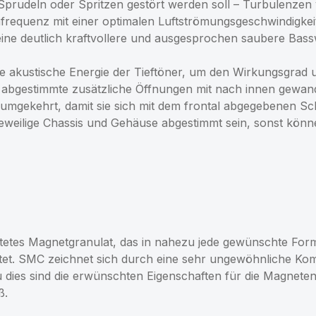
 Sprudeln oder Spritzen gestört werden soll – Turbulenzen
requenz mit einer optimalen Luftströmungsgeschwindigkei
ine deutlich kraftvollere und ausgesprochen saubere Bass
e akustische Energie der Tieftöner, um den Wirkungsgrad 
abgestimmte zusätzliche Öffnungen mit nach innen gewandt
umgekehrt, damit sie sich mit dem frontal abgegebenen Scha
eweilige Chassis und Gehäuse abgestimmt sein, sonst könn
tetes Magnetgranulat, das in nahezu jede gewünschte For
tet. SMC zeichnet sich durch eine sehr ungewöhnliche Kom
au dies sind die erwünschten Eigenschaften für die Magnete
ß.