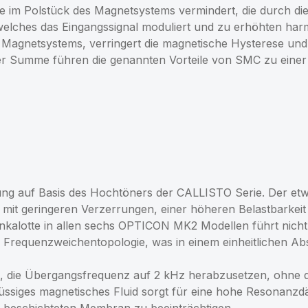
im Polstück des Magnetsystems vermindert, die durch di
welches das Eingangssignal moduliert und zu erhöhten ha
s Magnetsystems, verringert die magnetische Hysterese und
 der Summe führen die genannten Vorteile von SMC zu eine
ung auf Basis des Hochtöners der CALLISTO Serie. Der etw
t geringeren Verzerrungen, einer höheren Belastbarkeit
nkalotte in allen sechs OPTICON MK2 Modellen führt nicht 
 Frequenzweichentopologie, was in einem einheitlichen Abst
 die Übergangsfrequenz auf 2 kHz herabzusetzen, ohne d
lüssiges magnetisches Fluid sorgt für eine hohe Resonanzd