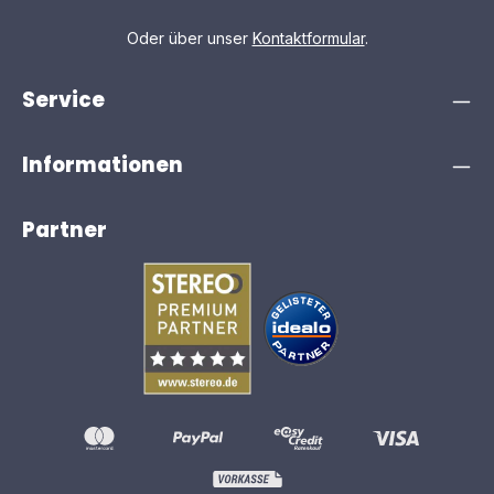
schnell und einfach abspielen wollen. TV INTEGRATION
Schliesse deine Ace Wireless Speaker an deinen TV an
Oder über unser
Kontaktformular
.
– oder verbinde sie ganz ohne Kabel via
integriertem WiSA-Standard. HDMI eARCDeine Ace
Wireless verfügt mit dem HDMI eARC über die neueste
Service
Schnittstelle zu deinem Fernseher, die auch
die Übertragung von Audio in Hi-Res ermöglicht.
Verbinde deinen TV ganz einfach via HDMI-Kabel und
Informationen
reguliere die Lautstärke wie gewohnt mit deiner TV-
Fernbedienung. WiSAIst dein Fernseher mit WiSA
ausgestattet, geht es ganz kabellos. Die Lautsprecher
können bei TVs mit WiSA-Integration ganz ohne Kabel
Partner
verbunden werden. Die WiSA-Integration unterstützt
zudem Mehrkanal für Heimkino bis zu 7.1. Dein
Fachhändler kennt das aktuelle Angebot und berät dich
gerne. Digitaler Eingang (optisch oder coaxial)Alternativ
steht dir auch eine digitale Verbindung zur Verfügung.
Verbinde deinen TV optisch oder coaxial via Kabel
mit den Lautsprechern. Mit dem externen IR-Empfänger
kann jede TV-Fernbedienung angelernt werden,
wodurch die Lautstärkeregelung wieder ganz einfach
über die TV-Fernbedienung ermöglicht wird.
ERWEITERTE FEATURES Neben Plug & Play bietet die
neue Ace Wireless Serie auch für Technik-Fans einige
Features. Analoge VerbindungDie Ace Wireless
Lautsprecher* verfügen über einen symmetrischen