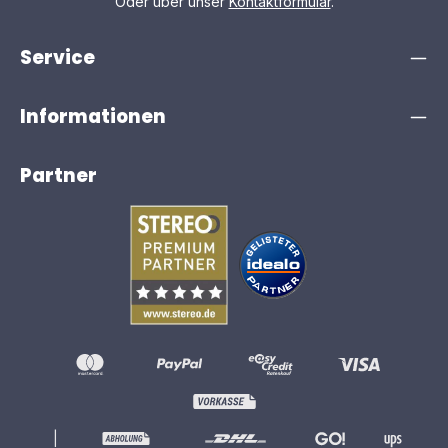
Oder über unser
Kontaktformular
.
– oder verbinde sie ganz ohne Kabel via
integriertem WiSA-Standard. HDMI eARCDeine Ace
Wireless verfügt mit dem HDMI eARC über die neueste
Service
Schnittstelle zu deinem Fernseher, die auch
die Übertragung von Audio in Hi-Res ermöglicht.
Verbinde deinen TV ganz einfach via HDMI-Kabel und
Informationen
reguliere die Lautstärke wie gewohnt mit deiner TV-
Fernbedienung. WiSAIst dein Fernseher mit WiSA
ausgestattet, geht es ganz kabellos. Die Lautsprecher
können bei TVs mit WiSA-Integration ganz ohne Kabel
Partner
verbunden werden. Die WiSA-Integration unterstützt
zudem Mehrkanal für Heimkino bis zu 7.1. Dein
Fachhändler kennt das aktuelle Angebot und berät dich
gerne. Digitaler Eingang (optisch oder coaxial)Alternativ
steht dir auch eine digitale Verbindung zur Verfügung.
Verbinde deinen TV optisch oder coaxial via Kabel
mit den Lautsprechern. Mit dem externen IR-Empfänger
kann jede TV-Fernbedienung angelernt werden,
wodurch die Lautstärkeregelung wieder ganz einfach
über die TV-Fernbedienung ermöglicht wird.
ERWEITERTE FEATURES Neben Plug & Play bietet die
neue Ace Wireless Serie auch für Technik-Fans einige
Features. Analoge VerbindungDie Ace Wireless
Lautsprecher* verfügen über einen symmetrischen
Stereoein- und ausgang. Du hast ein sehr grosses
|
Wohnzimmer, besitzt eine Bar oder ein Restaurant, das