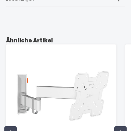
Produktgalerie überspringen
Ähnliche Artikel