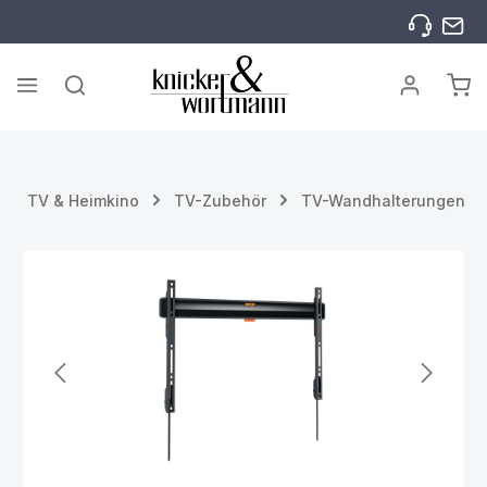
Zum Hauptinhalt springen
War
TV & Heimkino
TV-Zubehör
TV-Wandhalterungen
Bildergalerie überspringen