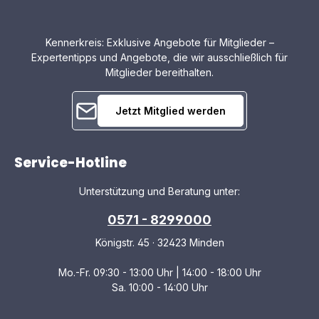
prägnant beschrieben. Das ausführliche Handbuch und
S
das Installationsvideo sind online verfügbar. Garantiert
A
sicher COMFORT Full-Motion+ TV-Wandhalterungen
z
erfüllen die höchsten Sicherheitsanforderungen. Sie
W
Kennerkreis: Exklusive Angebote für Mitglieder –
wurden erfolgreich mit dem Dreifachen ihrer maximalen
k
Expertentipps und Angebote, die wir ausschließlich für
Tragfähigkeit getestet und tragen deshalb das TÜV-
I
Mitglieder bereithalten.
Kennzeichen. COMFORT Full-Motion+ TV-
I
Wandhalterungen sind mit einer Garantie über 10 Jahre
s
ausgestattet.
D
d
Jetzt Mitglied werden
U
A
W
W
Service-Hotline
Unterstützung und Beratung unter:
0571 - 8299000
Königstr. 45 · 32423 Minden
Mo.-Fr. 09:30 - 13:00 Uhr | 14:00 - 18:00 Uhr
Sa. 10:00 - 14:00 Uhr