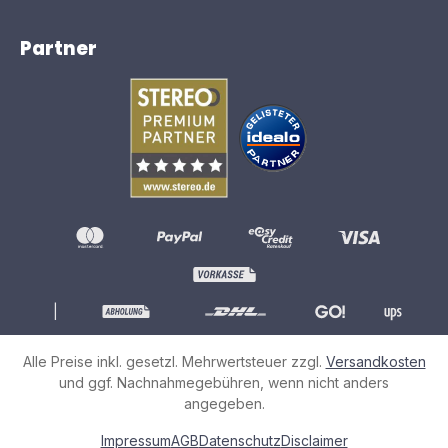
Partner
|
Alle Preise inkl. gesetzl. Mehrwertsteuer zzgl.
Versandkosten
und ggf. Nachnahmegebühren, wenn nicht anders
angegeben.
Impressum
AGB
Datenschutz
Disclaimer