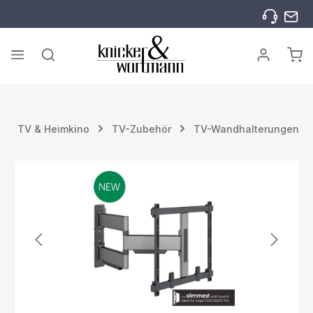
Zum Hauptinhalt springen
War
TV & Heimkino
TV-Zubehör
TV-Wandhalterungen
Bildergalerie überspringen