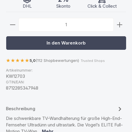
DHL
Skonto
Click & Collect
Produkt Anzahl: Gib den gewünschten Wert ein ode
In den Warenkorb
5,0
(112 Shopbewertungen)
· Trusted Shops
Artikelnummer:
KW12703
GTIN/EAN:
8712285347948
Beschreibung
Die schwenkbare TV-Wandhalterung für große High-End-
Fernseher Ultradünn und ultrastark. Die Vogel’s ELITE Full-
Motion TV-Wan…
Mehr