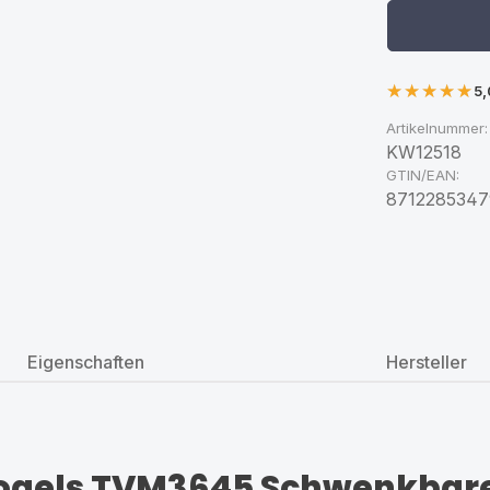
5,
Artikelnummer:
KW12518
GTIN/EAN:
8712285347
Eigenschaften
Hersteller
Vogels TVM3645 Schwenkbar