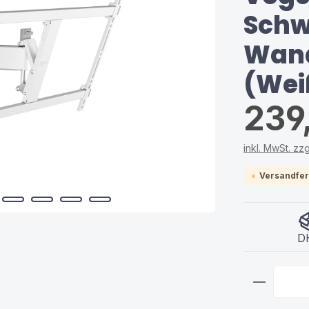
Schw
Wand
(Wei
239
inkl. MwSt. zz
Versandfert
D
Produkt