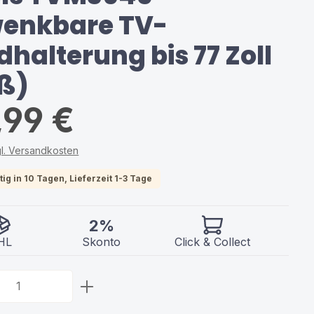
enkbare TV-
halterung bis 77 Zoll
ß)
,99 €
gl. Versandkosten
ig in 10 Tagen, Lieferzeit 1-3 Tage
2%
HL
Skonto
Click & Collect
 Anzahl: Gib den gewünschten Wert ein 