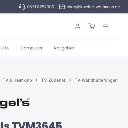
0571 8299000
shop@knicker-wortmann.de
Warenkorb enthä
JURA
Computer
Ratgeber
TV & Heimkino
TV-Zubehör
TV-Wandhalterungen
ls TVM3645