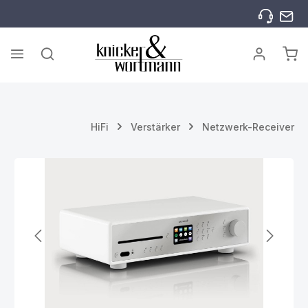
Zum Hauptinhalt springen
War
HiFi
Verstärker
Netzwerk-Receiver
Bildergalerie überspringen