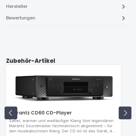
Hersteller
Bewertungen
Produktgalerie überspringen
Zubehör-Artikel
Marantz CD60 CD-Player
Satter, warmer und weitläufiger Klang Vom legendären
Marantz Soundmaster fachmännisch abgestimmt – für
den musikalischsten Klang. Der CD 60 ist das Gerät, das
Ihre geliebte Musiksammlung verdient.