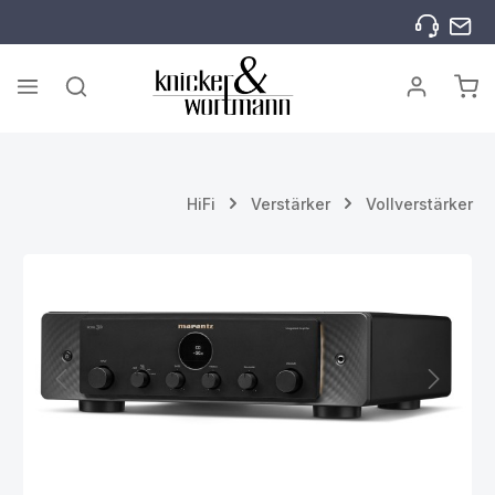
Zum Hauptinhalt springen
War
HiFi
Verstärker
Vollverstärker
Bildergalerie überspringen