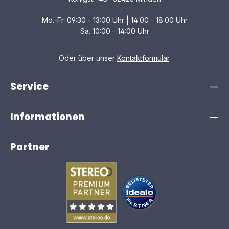
automatisch angepasst und optimiert, wie der Klang in
Ihrem Raum gehört wird, abhängig von den Materialien
Mo.-Fr. 09:30 - 13:00 Uhr | 14:00 - 18:00 Uhr
der Wände und der Aufstellung der Lautsprecher. Das
bedeutet, dass Sie den vollen Klang und die
Sa. 10:00 - 14:00 Uhr
unvergleichliche Emotionalität von Hi-Fi-Audio genießen
können – direkt in Ihrem Wohnzimmer.
RINGKERNTRANSFORMATOR Der R-N2000A ist
Oder über unser
Kontaktformular
.
normalerweise den High-End-Hi-Fi-Komponenten
vorbehalten und profitiert von der technischen Leistung
und absoluten Musikalität eines Ringkerntransformators.
Service
In Verbindung mit zahlreichen High-End-Hi-Fi-Funktionen
und -Komponenten sorgt der Ringkerntransformator
dafür, dass die emotionale Bandbreite der Musik an den
Informationen
Hörer weitergegeben wird. Zudem befindet sich
zwischen der Unterseite des Transformators und dem
inneren Gehäuse ein 3 mm dicker Messingboden, der
die Schwingungen des Transformators eindämmt und
Partner
für einen überwältigend räumlichen und realistischen
Klang sorgt. HOCHLEISTUNGS-DAC Für eine klare,
transparente Reproduktion des Klangbildes und eine
detaillierte Musikalität setzen wir den hochmodernen
Digital/Analog-Wandler ES9026PRO von ESS
Technologies ein. Dieser hochwertige DAC erreicht eine
hochpräzise Signalumwandlung über den
symmetrischen analogen Audioausgang und eine weiter
verbesserte Stromabgabe für den Vierkanalbetrieb,