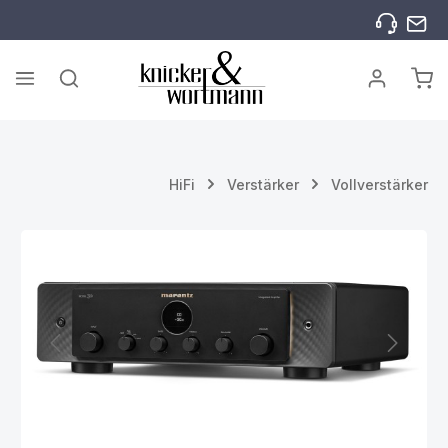
Zum Hauptinhalt springen
War
HiFi
Verstärker
Vollverstärker
Bildergalerie überspringen