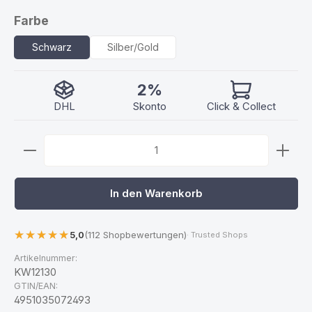
auswählen
Farbe
Schwarz
Silber/Gold
2%
DHL
Skonto
Click & Collect
Produkt Anzahl: Gib den gewünschten Wert ein ode
In den Warenkorb
5,0
(112 Shopbewertungen)
· Trusted Shops
Artikelnummer:
KW12130
GTIN/EAN:
4951035072493