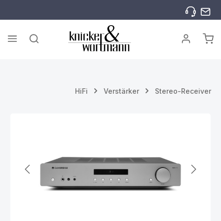
Zum Hauptinhalt springen
War
HiFi
Verstärker
Stereo-Receiver
Bildergalerie überspringen