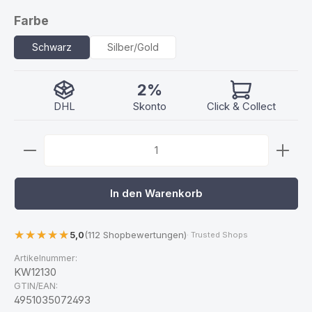
auswählen
Farbe
Schwarz
Silber/Gold
2%
DHL
Skonto
Click & Collect
Produkt Anzahl: Gib den gewünschten Wert ein ode
In den Warenkorb
5,0
(112 Shopbewertungen)
· Trusted Shops
Artikelnummer:
KW12130
GTIN/EAN:
4951035072493