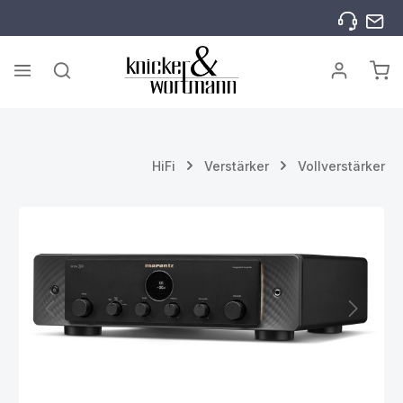
Zum Hauptinhalt springen
War
HiFi
Verstärker
Vollverstärker
Bildergalerie überspringen