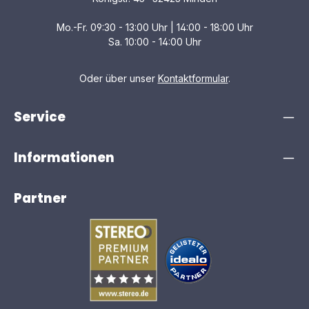
automatisch angepasst und optimiert, wie der Klang in
Ihrem Raum gehört wird, abhängig von den Materialien
Mo.-Fr. 09:30 - 13:00 Uhr | 14:00 - 18:00 Uhr
der Wände und der Aufstellung der Lautsprecher. Das
bedeutet, dass Sie den vollen Klang und die
Sa. 10:00 - 14:00 Uhr
unvergleichliche Emotionalität von Hi-Fi-Audio genießen
können – direkt in Ihrem Wohnzimmer.
RINGKERNTRANSFORMATOR Der R-N2000A ist
Oder über unser
Kontaktformular
.
normalerweise den High-End-Hi-Fi-Komponenten
vorbehalten und profitiert von der technischen Leistung
und absoluten Musikalität eines Ringkerntransformators.
Service
In Verbindung mit zahlreichen High-End-Hi-Fi-Funktionen
und -Komponenten sorgt der Ringkerntransformator
dafür, dass die emotionale Bandbreite der Musik an den
Informationen
Hörer weitergegeben wird. Zudem befindet sich
zwischen der Unterseite des Transformators und dem
inneren Gehäuse ein 3 mm dicker Messingboden, der
die Schwingungen des Transformators eindämmt und
Partner
für einen überwältigend räumlichen und realistischen
Klang sorgt. HOCHLEISTUNGS-DAC Für eine klare,
transparente Reproduktion des Klangbildes und eine
detaillierte Musikalität setzen wir den hochmodernen
Digital/Analog-Wandler ES9026PRO von ESS
Technologies ein. Dieser hochwertige DAC erreicht eine
hochpräzise Signalumwandlung über den
symmetrischen analogen Audioausgang und eine weiter
verbesserte Stromabgabe für den Vierkanalbetrieb,