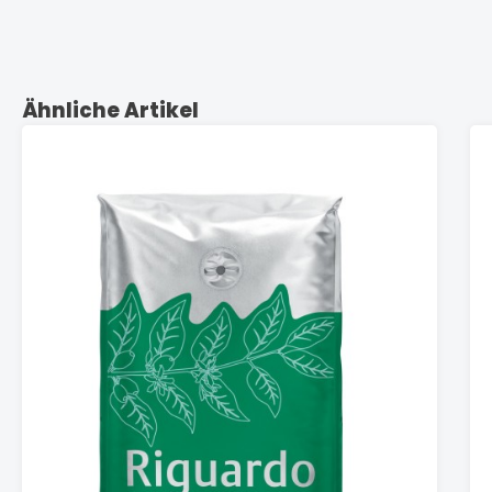
Produktgalerie überspringen
Ähnliche Artikel