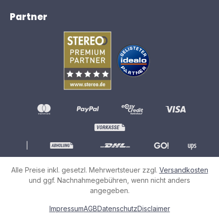
Partner
|
Alle Preise inkl. gesetzl. Mehrwertsteuer zzgl.
Versandkosten
und ggf. Nachnahmegebühren, wenn nicht anders
angegeben.
Impressum
AGB
Datenschutz
Disclaimer